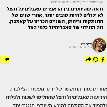
סאבלימינל והצל (צילום: אבשלום ששוני)
נראה שהיחסים בין הראפרים סאבלימינל והצל
לא יכולים להיות טובים יותר, אחרי שנים של
התנתקות וריחוק, השניים הכריזו על קאמבק.
וזה הווידוי של סאבלימינל כלפי הצל
מיקי לוין
23/11/2022 | 17:00
אחרי סכסוך מתוקשר של יותר מעשור הצ׳ילבות
הידועות
סאבלימינל
ו
הצל
שהחליטו לשכוח ולסלוח
ולהפוך את הסולחה למופע משותף, חוגגים יחד.