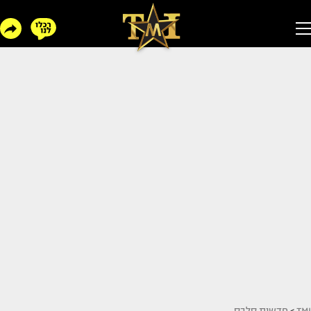
TMI
>
חדשות סלבס