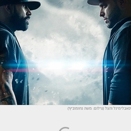
סאבלימינל והצל (צילום: משה נחומוביץ')