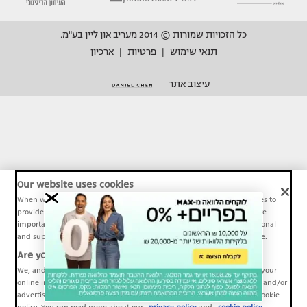
כל הזכויות שמורות © 2014 מעריב און ליין בע"מ.
תנאי שימוש
פרטיות
ארכיון
|
|
עיצוב אתר
Our website uses cookies
When we provide Maariv, TMI and Sport1 content online, we use cookies to
provide social media features and to analyze our traffic. These tools are
important and necessary for our website functionality. Others are optional
and support Maariv, TMI and Sport1 activity and your online experience.
Are you happy to accept cookies?
We, and our partners, use information about your use of our site and your
online interactions to improve our services and to personalize content and/or
advertising for you. You can read more about our privacy policy and cookie