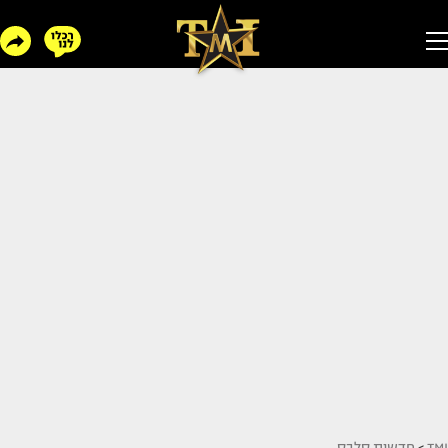
TMI
>
חדשות סלבס