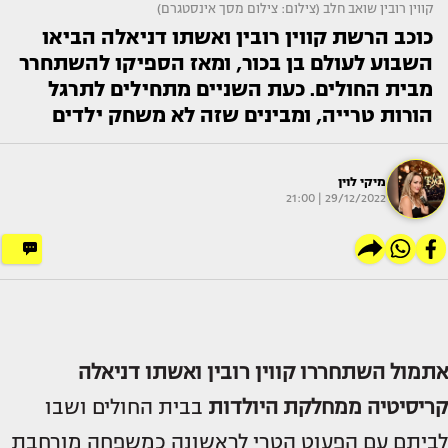
קווין רובין שואב חלב (צילום: צילום מסך אינסטגרם)
כוכב הרשת קווין רובין ואשתו דניאלה הביאו
השבוע לעולם בן בכור, ומאז הספיקו להשתחרר
מבית החולים. כעת השניים מתחילים לתרגל
הורות טרייה, ומבינים שזה לא משחק ילדים
מיקי לוין
29/12/2022 | 21:00
אתמול השתחררו
קווין רובין
ואשתו
דניאלה
קריסיטיה
ממחלקת היולדות
בבית החולים ושבו
לביתם עם הפעוט הטרי לראשונה כמשפחה מורחבת