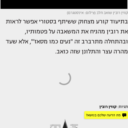
קווין רובין שואב חלב (צילום: אינסטגרם)
בתיעוד קורע מצחוק ששיתף בסטורי אפשר לראות
את רובין מהניח את המשאבה על פטמותיו,
ובהתחלה מתרברב זה "נעים כמו מסאז'", אלא שעד
מהרה עצר והתלונן שזה כואב.
תגיות:
קווין רובין
מה הדעה שלכם בנושא?