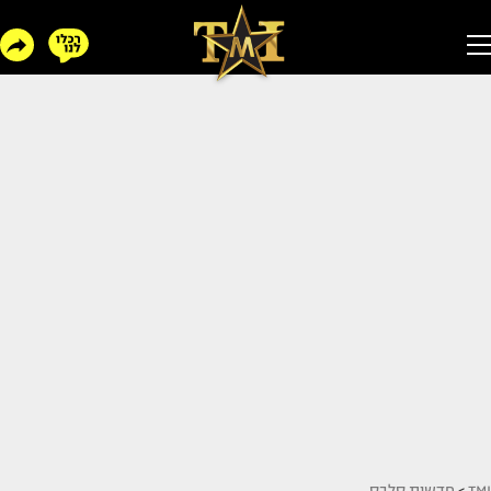
TMI
>
חדשות סלבס