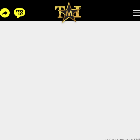
TMI
>
חדשות סלבס