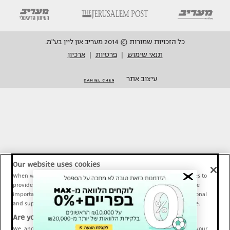
כל הזכויות שמורות © 2014 מעריב און ליין בע"מ.
תנאי שימוש
פרטיות
ארכיון
|
|
עיצוב אתר
Our website uses cookies
When we provide Maariv, TMI and Sport1 content online, we use cookies to
provide social media features and to analyze our traffic. These tools are
important and necessary for our website functionality. Others are optional
and support Maariv, TMI and Sport1 activity and your online experience.
Are you happy to accept cookies?
We, and our partners, use information about your use of our site and your