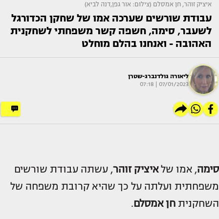
איציק זוהר, חן אמסלם (צילום: אור גפן,דנה לביא)
עבודת שורשים שערכה אמו של שחקן הכדורגל
לשעבר, סימה, חשפה קשר משפחתי לשחקנית
האהובה - ואנחנו בהלם מוחלט
ליאורה גולדנברג-שטרן
07/01/2023 | 07:18
סימה
, אמו של
איציק זוהר
, עשתה עבודת שורשים
משפחתית ועלתה על כך שהיא קרובת משפחה של
השחקנית
חן אמסלם
.