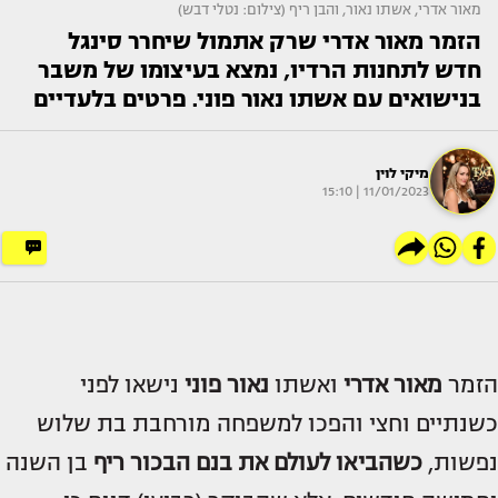
מאור אדרי, אשתו נאור, והבן ריף (צילום: נטלי דבש)
הזמר מאור אדרי שרק אתמול שיחרר סינגל
חדש לתחנות הרדיו, נמצא בעיצומו של משבר
בנישואים עם אשתו נאור פוני. פרטים בלעדיים
מיקי לוין
11/01/2023 | 15:10
הזמר
מאור אדרי
ואשתו
נאור פוני
נישאו לפני
כשנתיים וחצי והפכו למשפחה מורחבת בת שלוש
נפשות,
כשהביאו לעולם את בנם הבכור
ריף
בן השנה