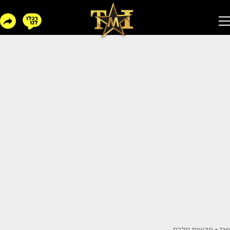
TMI
>
חדשות סלבס