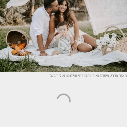
מאור אדרי, אשתו נאור, והבן ריף (צילום: נטלי דבש)