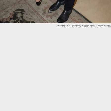
עדן הראל, עודד מנשה (צילום: רפי דלויה)