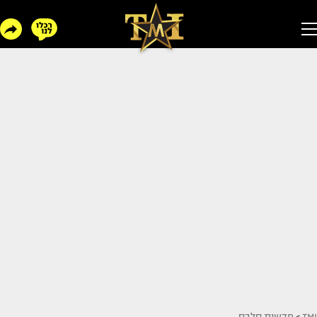
TMI
>
חדשות סלבס