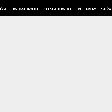
אליטי
אופנה TMF
חדשות הבידור
נתפסו בעדשה
הלאו