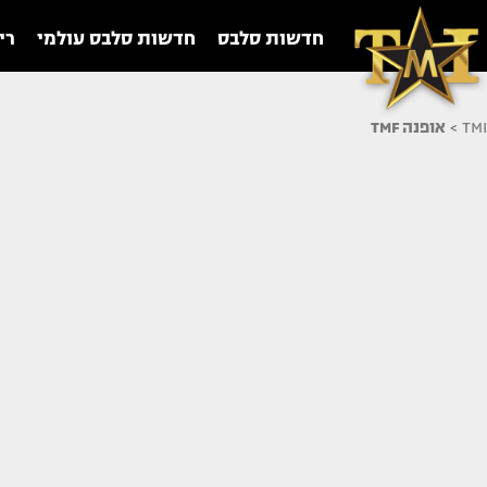
חדשות סלבס
חדשות סלבס עולמי
רי
TMI
>
אופנה TMF