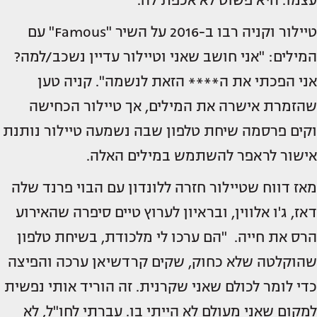
עצמו. היא פשוט לא אכפת לה."
טיילור וקניה רבו ב-2016 על השיר "Famous" עם
המילים: "אני חושב שאני וטיילור עדיין נשכב/למה?
אני הפכתי את ה**** הזאת לנשמה". קניה טען
שהזמרת אישרה את המילים, אך טיילור הכחישה
וקים פרסמה שיחת טלפון שבה נשמעה טיילור נותנת
אישור לראפר להשתמש במילים האלה.
מאז דווח שטיילור חזרה ללונדון עם הבוי פרנד שלה
דאז, ג'ו אלווין, ובראיון לערוץ טיים סיפרה שהאירוע
הרס את חייה. "הם ערכו לי מלכודת, בשיחת טלפון
שהוקלטה שלא כחוק, שקים קרדשיאן ערכה והפיצה
כדי לומר לכולם שאני שקרנית. זה הוריד אותי נפשית
למקום שאני מעולם לא הייתי בו. עברתי לחו"ל, לא