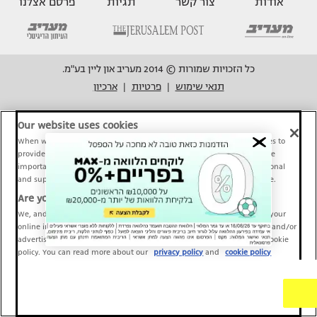
אודות
צור קשר
תגיות
פרסם אצלנו
כל הזכויות שמורות © 2014 מעריב און ליין בע"מ.
תנאי שימוש
פרטיות
ארכיון
|
|
עיצוב אתר
Our website uses cookies
When we provide Maariv, TMI and Sport1 content online, we use cookies to
provide social media features and to analyze our traffic. These tools are
important and necessary for our website functionality. Others are optional
and support Maariv, TMI and Sport1 activity and your online experience.
Are you happy to accept cookies?
We, and our partners, use information about your use of our site and your
online interactions to improve our services and to personalize content and/or
advertising for you. You can read more about our privacy policy and cookie
policy. You can read more about our
privacy policy
and
cookie policy