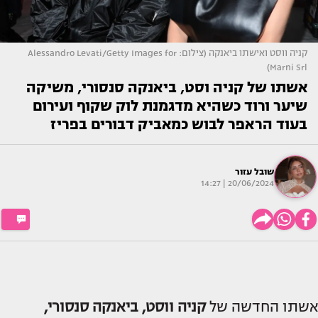
קניה ווסט ואישתו ביאנקה (צילום: Alessandro Levati/Getty Images for
Marni Srl)
אשתו של קניה וסט, ביאנקה סנסורי, משיקה
שיער ורוד כשהיא מדגמנת לוק שקוף ועירום
בעוד הראפר לבוש כמאביק דבורים בפריז
שובל עזור
20/06/2024 | 14:27
אשתו החדשה של
קניה ווסט, ביאנקה סנסורי,