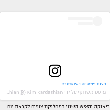
הצגת פוסט זה באינסטגרם
פוסט משותף על ידי ‏‎Kim Kardashian‎‏ (@‏‎kimkardashian‎‏)
ביאנקה והאיש השנוי במחלוקת צופים לקראת יום