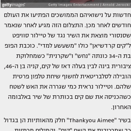
חדשות על נישואיהם הממושכים הפתיעו את העולם
חודשים לאחר מכן. התצלום הזה מגיע לאחר שנאמר
שסנסורי מוצאת את השיר נגד של טיילור סוויפט
ל"קים קרדשיאן" כולו "משעשע למדי". כוכבת הפופ
בת ה-34 כונתה "נחש" ו"שקרנית" כשמחלוקת
ציבורית בינה לבין בעלה דאז של קים, קניה בן ה-46,
הובילה לסלבריטאית לחשוף שיחת טלפון פרטית
שלהם. וטיילור נראית כמי שגררה את האש לשטח
כשהכניסה את שם קים בכותרת של שיר באלבומה
האחרון.
בשיר "Thankyou Aimee" חלק מהאותיות הן בגדול
כך שמרכיבות את השם "קים", והמילים מרמזות