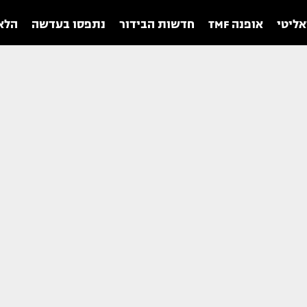
אליטי
אופנה TMF
חדשות הבידור
נתפסו בעדשה
הלאו