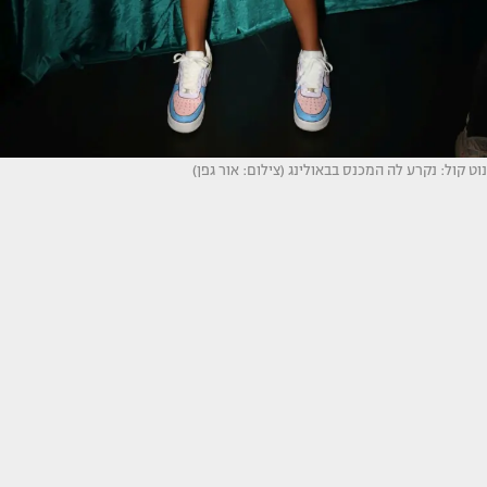
נוט קול: נקרע לה המכנס בבאולינג (צילום: אור גפן)