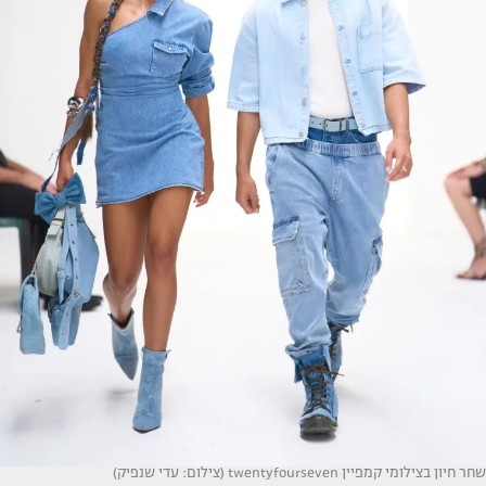
שחר חיון בצילומי קמפיין twentyfourseven (צילום: עדי שנפיק)