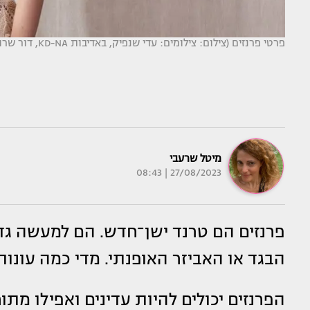
פרטי פרנזים (צילום: צילומים: עדי שנפיק, באדיבות KD-NA, דור שרון, עדי הלמן, טל טרי, חיים כהן, גל ביטון, יח"צ)
מיטל שרעבי
27/08/2023 | 08:43
פרנזים הם טרנד ישן־חדש. הם למעשה גדי
הבגד או האביזר האופנתי. מדי כמה עונות 
הפרנזים יכולים להיות עדינים ואפילו מ