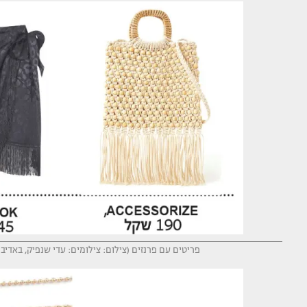
פריטים עם פרנזים (צילום: צילומים: עדי שנפיק, באדיבות KD-NA, דור שרון, עדי הלמן, טל טרי, חיים כהן, גל ביטון, י