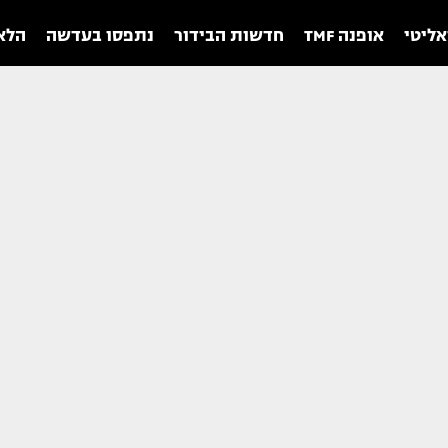
אליטי
אופנה TMF
חדשות הבידור
נתפסו בעדשה
הלאו