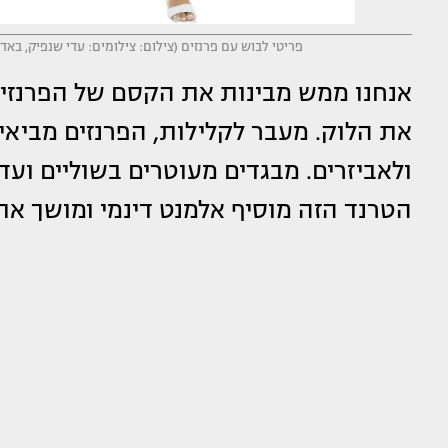
פריטי לבוש עם פרנזים (צילום: צילומים: עדי שנפיק, באדיבות KD-NA, דור שרון, עדי הלמן, טל טרי, חיים כהן, גל ביטו
אנחנו ממש מבינות את הקסם של הפרנזים,
את הלוק. מעבר לקלילות, הפרנזים מביאים
ולאביזרים. מבגדים מעוטרים בשוליים ועד 
הטרנד הזה מוסיף אלמנט דינמי ומושך את