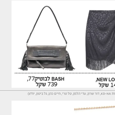
ח''צ)