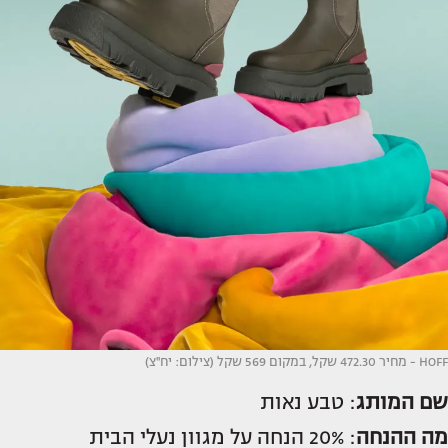
HOFF - מחיר 472.30 שקל, במקום 569 שקל (צילום: יח''צ)
שם המותג
: טבע נאות
מה ההנחה
: 20% הנחה על מגוון נעלי הבית