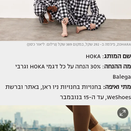
ZOHARA, פיג'מה ב- 292 שקל, במקום 389 שקל (צילום: ליאור כסון)
שם
המותג
: HOKA
מה ההנחה
: 30% הנחה על כל דגמי HOKA וגרבי
Balega
מתי ואיפה:
בחנויות בחנויות ניו ראן, באתר וברשת
WeShoes, עד ה-15 בנובמבר