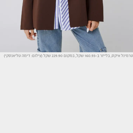
טרמינל איקס, בלייזר ב-160.93 שקל, במקום 229.90 שקל (צילום: דימה טליאנסקי)