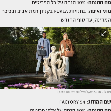
מה ההנחה
: 10% הנחה על כל הפריטים
מתי ואיפה
: בחנויות FURLA בקניון רמת אביב ובכיכר
המדינה, עד סוף החודש
פורלה, 2,070 שקל (צילום: Koto Bolofo)
שם המותג
: FACTORY 54
מה ההנחה
: 30% הנחה על אלפי פריטים