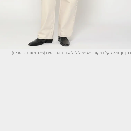
רונן חן, 220 שקל במקום 439 שקל לכל אחד מהפריטים (צילום: זוהר שיטרית)