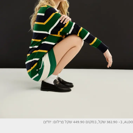
ALDO, ב- 382.90 שקל, במקום 449.90 שקל (צילום: יח''צ)