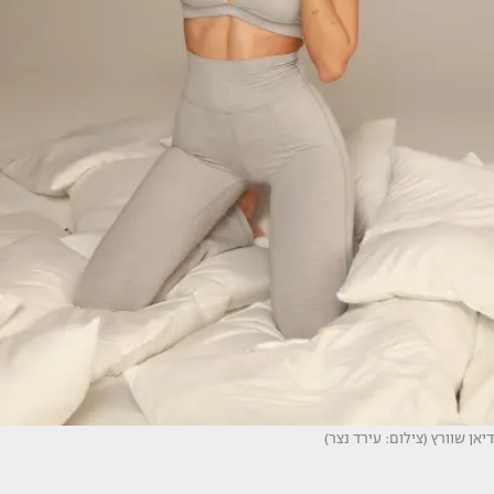
דיאן שוורץ (צילום: עירד נצר)