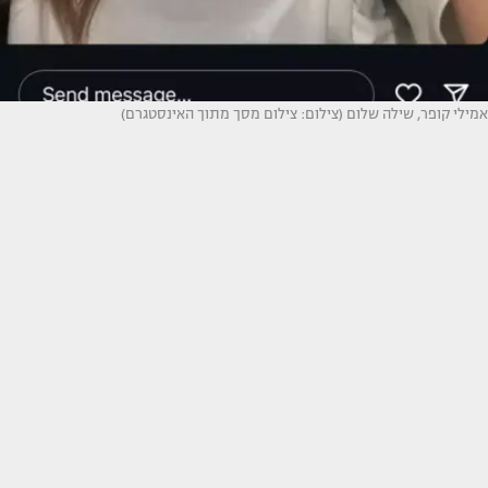
אמילי קופר, שילה שלום (צילום: צילום מסך מתוך האינסטגרם)