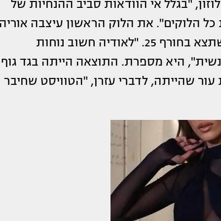
זון, "בגלל אי הוודאות סביב ההנחיות של
 כל הלוקים". את הלוק הראשון עיצבה אוריה
עזרן בהשראת הקולקציה החדשה שלה שתצא בחורף 25. "לאודיה חשוב נוחות
שית", היא מספרת. התוצאה הייתה בגד גוף
עור שהייתה, לדברי עזרן, "הטוויסט שחיבר