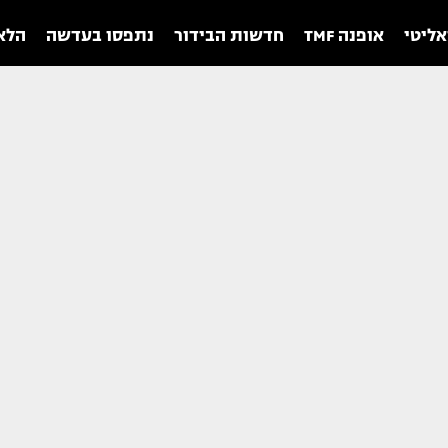
אליטי
אופנה TMF
חדשות הבידור
נתפסו בעדשה
הלאו