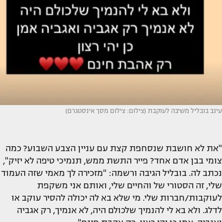
עינב בובליל משיבה לעוקבת (צילום: צילום מסך אינסטגרם)
"את לא חושבת שנסחפת קצת עם עניין הצבע השבוע? כמה
צומי בבן אדם אחד? פייר התשת ממש, תנמיכי טיפה לא יזיק",
נכתב לה. בובליל הגיבה ורשמה: "מזכירה לך מאמי שזה העמוד
שלי, זה הסטורי של והחיים שלי, ואותם אני משקפת
לעוקבות/חברות שלי. מי שלא בא לה יכולה להסיר עוקב או
לדלג. ולא בא לי להנמיך שלכולם היה, לא אנמיך, רק אגביה