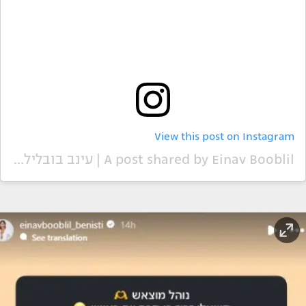
View this post on Instagram
A post shared by Einav Booblil | עינב בובליל (@einavbooblil_benisti)