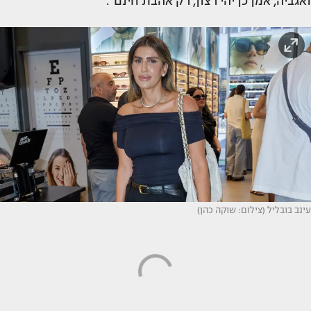
ואגביה, אמן כן יהי רצון, רק אהבת חינם".
עינב בובליל (צילום: שוקה כהן)