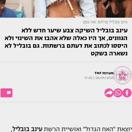
עינב בובליל (צילום: אור גפן)
עינב בובליל השיקה צבע שיער חדש ללא
הגוונים, אך היו כאלה שלא אהבו את השינוי ולא
היססו לכתוב את דעתם ברשתות. גם בובליל לא
נשארה בשקט
מערכת TMF
05/01/2025 | 17:02
יוצאת "האח הגדול" ואושיית הרשת
עינב בובליל
,