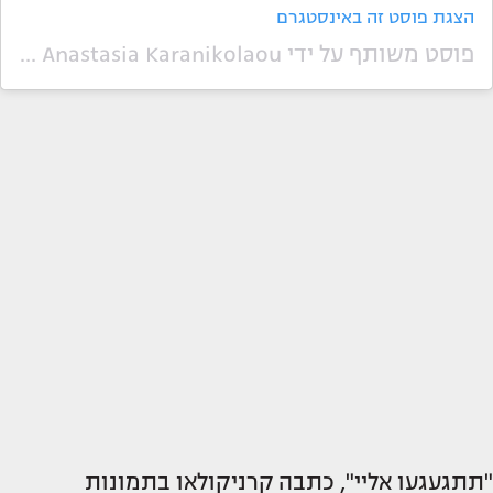
הצגת פוסט זה באינסטגרם
פוסט משותף על ידי ‏‎Anastasia Karanikolaou‎‏ (@‏‎staskaranikolaou‎‏)
"תתגעגעו אליי", כתבה קרניקולאו בתמונות