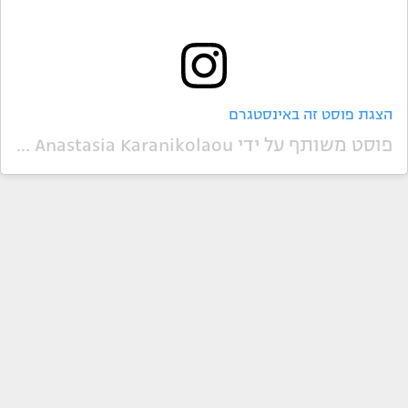
הצגת פוסט זה באינסטגרם
פוסט משותף על ידי ‏‎Anastasia Karanikolaou‎‏ (@‏‎staskaranikolaou‎‏)