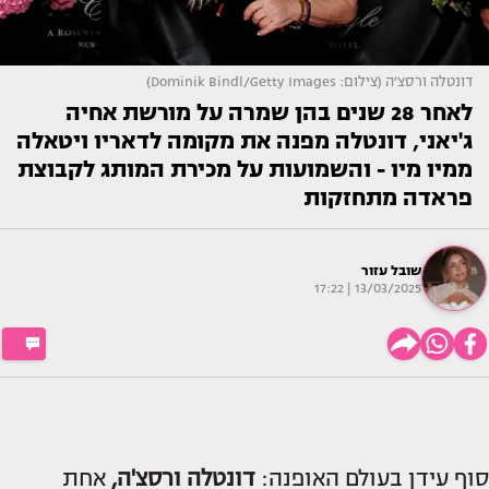
דונטלה ורסצ׳ה (צילום: Dominik Bindl/Getty Images)
לאחר 28 שנים בהן שמרה על מורשת אחיה
ג'יאני, דונטלה מפנה את מקומה לדאריו ויטאלה
ממיו מיו - והשמועות על מכירת המותג לקבוצת
פראדה מתחזקות
שובל עזור
13/03/2025 | 17:22
סוף עידן בעולם האופנה:
דונטלה ורסצ'ה,
אחת