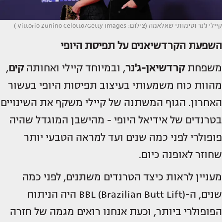
קיילי ג'נר וטימותי שאלאמה (צילום: Vittorio Zunino Celotto/Getty Images )
השפעת הקרדשיאנים על תפיסת היופי
משפחת
קרדשיאן-ג'נר
, ובמיוחד קיילי ואחותה
קים
,
מהוות כוח משמעותי בעיצוב תפיסות היופי בעשור
האחרון. הגוף המשתנה של קיילי משקף את השינויים
בטרנדים של אידיאל היופי - מהישבן המוגדל שהיה
פופולרי לפני כמה שנים ועד למראה הטבעי יותר
שחוזר לאופנה כיום.
מעניין לראות כיצד הטרנדים משתנים, לפני כמה
שנים, ה-BBL (Brazilian Butt Lift) היה הניתוח
הפופולרי ביותר, וכעת אנחנו רואים מגמה של חזרה