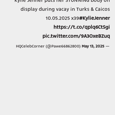
Kylie Jenner puts her STUNNING body on
display during vacay in Turks & Caicos
10.05.2025 x39
#KylieJenner
https://t.co/qplq6CtSgi
pic.twitter.com/9A3OxeBZuq
May 13, 2025
— HQCelebCorner (@Pawe66862800)