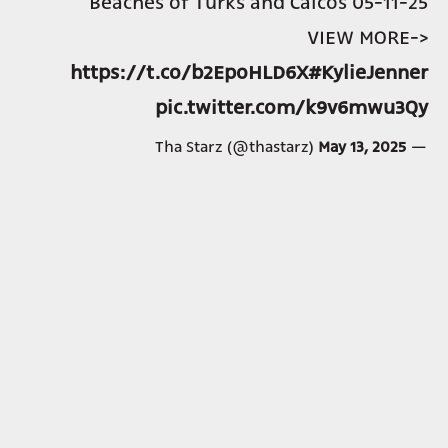
Beaches of Turks and Caicos 05-11-25
VIEW MORE->
https://t.co/b2EpoHLD6X
#KylieJenner
pic.twitter.com/k9v6mwu3Qy
May 13, 2025
— Tha Starz (@thastarz)