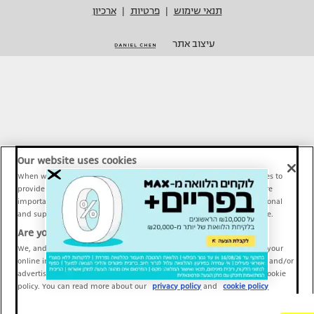
תנאי שימוש
פרטיות
ארכיון
|
|
עיצוב אתר
Our website uses cookies
When we provide Maariv, TMI and Sport1 content online, we use cookies to
provide social media features and to analyze our traffic. These tools are
important and necessary for our website functionality. Others are optional
and support Maariv, TMI and Sport1 activity and your online experience.
Are you happy to accept cookies?
We, and our partners, use information about your use of our site and your
online interactions to improve our services and to personalize content and/or
advertising for you. You can read more about our privacy policy and cookie
policy. You can read more about our
privacy policy
and
cookie policy