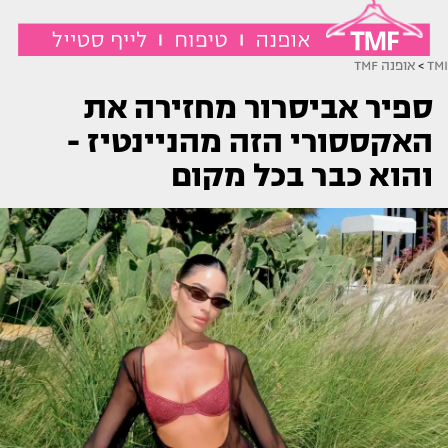
TMI
>
אופנה TMF
ספיר אביסרור מחזירה את
האקססורי הזה מהניינטיז -
והוא כבר בכל מקום