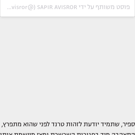
פוסט משותף על ידי ‏‎SAPIR AVISROR‎‏ (@‏‎sapir_avisror‎‏)
ספיר, שתמיד יודעת לזהות טרנד לפני שהוא מתפרץ,
התאהבה מיד בחגורות השרשרת ומאז מיישמת אותן