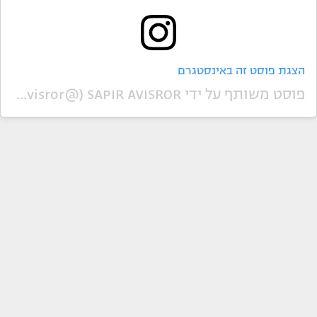
הצגת פוסט זה באינסטגרם
פוסט משותף על ידי ‏‎SAPIR AVISROR‎‏ (@‏‎sapir_avisror‎‏)