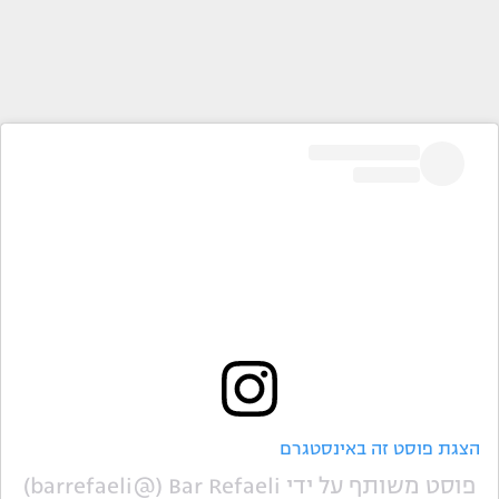
הצגת פוסט זה באינסטגרם
פוסט משותף על ידי ‏‎Bar Refaeli‎‏ (@‏‎barrefaeli‎‏)