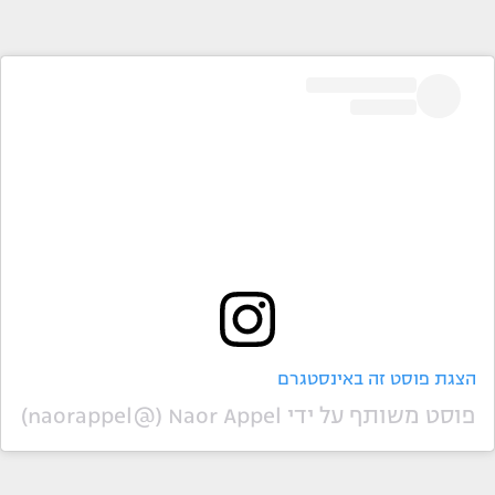
הצגת פוסט זה באינסטגרם
פוסט משותף על ידי ‏‎Naor Appel‎‏ (@‏‎naorappel‎‏)