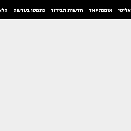
אליטי
אופנה TMF
חדשות הבידור
נתפסו בעדשה
הלאו