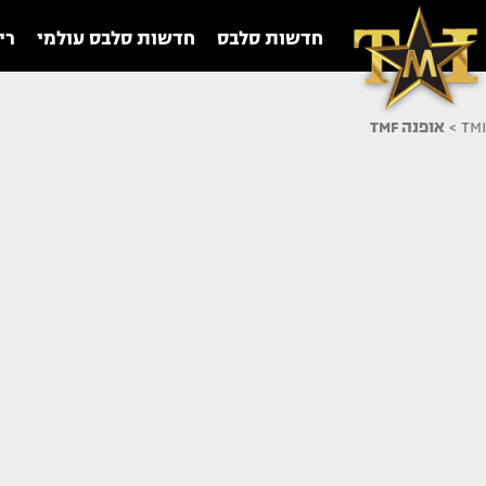
חדשות סלבס
חדשות סלבס עולמי
רי
TMI
>
אופנה TMF