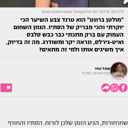
מיה גות׳ (צילום: Kate Green/Getty Images for BFI)
"מולטן ברונט" הוא טרנד צבע השיער הכי
יוקרתי והכי מבריק של הסתיו. הגוון השחום
העמוק עם ברק מתכתי כבר כבש סלבס
ואיט-גירלס, ונראה יקר ומשודרג. מה זה בדיוק,
איך משיגים אותו ולמי זה מתאים?
שובל עזור
20/10/2025 | 15:39
שחרחורות, הגיע הזמן שלכן לזרוח. הסתיו והחורף