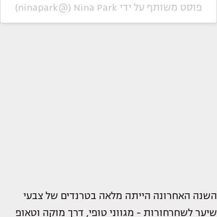
פוסט משותף על ידי ‏‎Nina Park‎‏ (@‏‎ninapark‎‏)
השנה האחרונה הייתה מלאה בטרנדים של צבעי
שיער לשחרחורות - מגווני טופי, דרך מוקה וטאופ