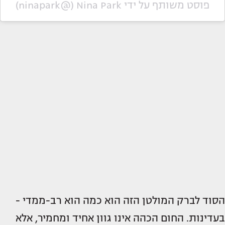
פוסט משותף על ידי ‏‎Nina Park‎‏ (@‏‎ninapark‎‏)
הסוד לברק המולטן הזה הוא כמה הוא רב-ממדי -
בעדינות. החום הכהה אינו גוון אחיד ומחמיר, אלא