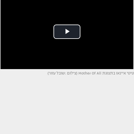
טיטי איינאו בתצוגת Mother Of All (צילום :שובל עזור)