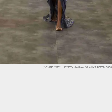
טיטי איינאו ב-Mother Of All (צילום: עומרי רוזנגרט)