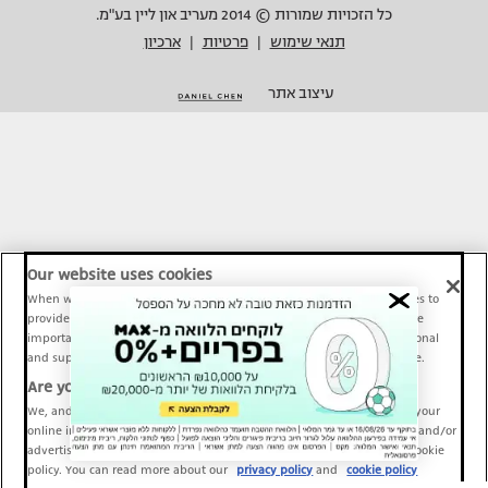
כל הזכויות שמורות © 2014 מעריב און ליין בע"מ.
תנאי שימוש
פרטיות
ארכיון
|
|
עיצוב אתר
Our website uses cookies
When we provide Maariv, TMI and Sport1 content online, we use cookies to
provide social media features and to analyze our traffic. These tools are
important and necessary for our website functionality. Others are optional
and support Maariv, TMI and Sport1 activity and your online experience.
Are you happy to accept cookies?
We, and our partners, use information about your use of our site and your
online interactions to improve our services and to personalize content and/or
advertising for you. You can read more about our privacy policy and cookie
policy. You can read more about our
privacy policy
and
cookie policy