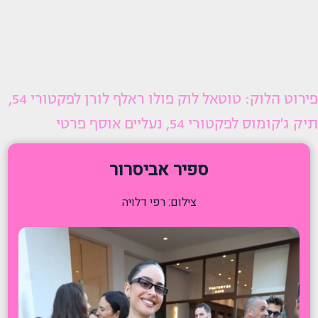
פירוט הלוק: טוטאל לוק פולו ראלף לורן לפקטורי 54,
תיק ג'קומוס לפקטורי 54, נעליים אוסף פרטי