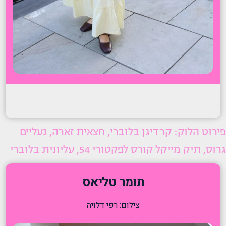
פירוט הלוק: קרדיגן בלוברי, חצאית זארה, נעליים
גרוס, תיק מייקל קורס לפקטורי 54, עליונית בלוברי