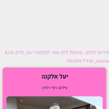
פירוט הלוק: טוטאל לוק גאני לפקטורי 54, תיק kick
asana, סנדל איפנמה