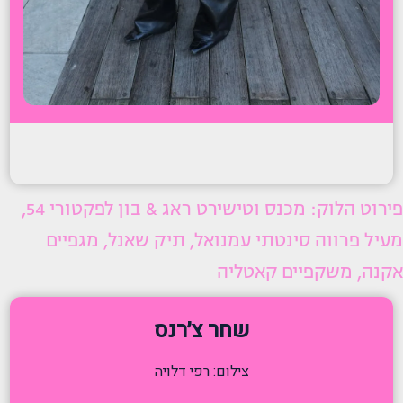
פירוט הלוק: מכנס וטישירט ראג & בון לפקטורי 54,
מעיל פרווה סינטתי עמנואל, תיק שאנל, מגפיים
אקנה, משקפיים קאטליה