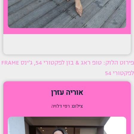
פירוט הלוק: טופ ראג & בון לפקטורי 54, ג'ינס FRAME
לפקטורי 54