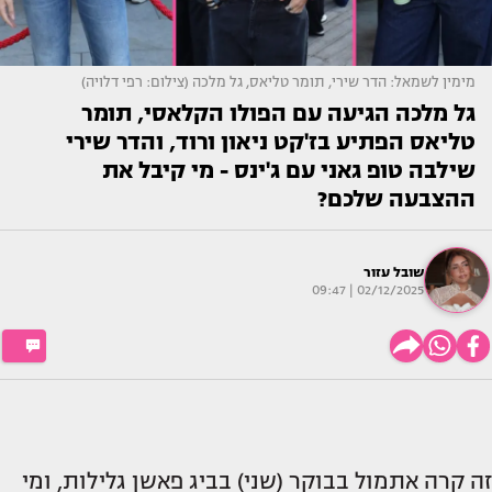
מימין לשמאל: הדר שירי, תומר טליאס, גל מלכה (צילום: רפי דלויה)
גל מלכה הגיעה עם הפולו הקלאסי, תומר
טליאס הפתיע בז'קט ניאון ורוד, והדר שירי
שילבה טופ גאני עם ג'ינס - מי קיבל את
ההצבעה שלכם?
שובל עזור
02/12/2025 | 09:47
זה קרה אתמול בבוקר (שני) בביג פאשן גלילות, ומי