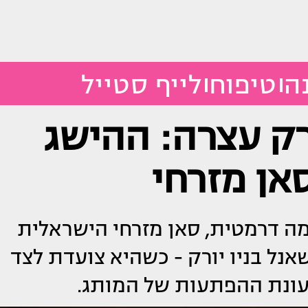
ה
טיפוח
לייף סטייל
רק עצרה: ההישג
אן מזרחי
 דרמטית, סאן מזרחי הישראלית
וגת Métiers d’art של שאנל בניו יורק - כשהיא צועדת לצד
 עונת ההפתעות של המותג.