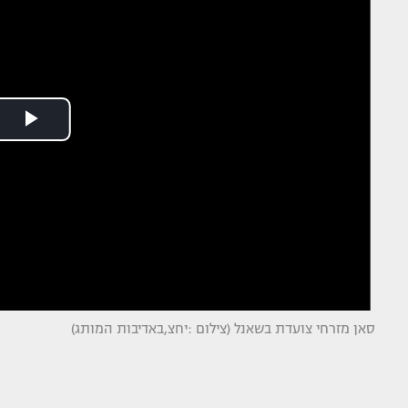
סאן מזרחי צועדת בשאנל (צילום :יחצ,באדיבות המותג)