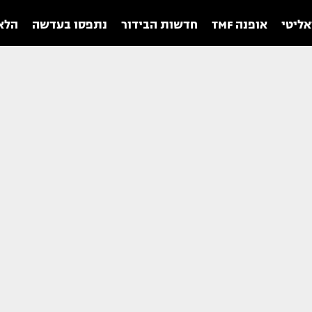
אליטי
אופנה TMF
חדשות הבידור
נתפסו בעדשה
הלאו