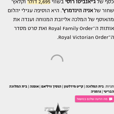
כסף של
ג'יאנביטו רוסי
בשווי
2,695 דולר
וקלאץ’
שחור של
אניה הינדמרץ’
. היא הוסיפה עגילי יהלום
מהאוסף של המלכה אליזבת המנוחה וענדה את
אותות ה־Royal Family Order ואת סרט מסדר
ה־Royal Victorian Order.
תגיות:
בית המלוכה
|
קייט מידלטון
|
הנסיך וויליאם
|
אופנה
|
בית המלוכה
הבריטי
|
גרמניה
מה הדעה שלכם בנושא?