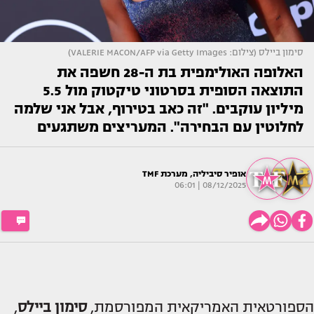
סימון ביילס (צילום: VALERIE MACON/AFP via Getty Images)
האלופה האולימפית בת ה-28 חשפה את
התוצאה הסופית בסרטוני טיקטוק מול 5.5
מיליון עוקבים. "זה כאב בטירוף, אבל אני שלמה
לחלוטין עם הבחירה". המעריצים משתגעים
אופיר סיביליה
,
מערכת TMF
08/12/2025 | 06:01
הספורטאית האמריקאית המפורסמת,
סימון ביילס
,