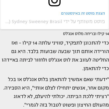
הצגת פוסט זה באינסטגרם
פוסט משותף על ידי ‏‎Sydney Sweeney Brasil‎‏ (@‏‎sydneysweeneybrs‎‏)
14 קילו ובריחה מלוס אנג'לס
כדי להתכונן לתפקיד, סוויני עלתה 14 קילו - ואז
הורידה אותם תוך שבעה שבועות בלבד. היא גם
החליטה לעזוב את לוס אנג'לס ולחזור לביתה באיידהו
כדי להתאמן.
"ידעתי שאם אמשיך להתאמן בלוס אנג'לס או בכל
מקום אחר, אנשים יתחילו לצלם אותי", היא הסבירה.
"רציתי ללכת הביתה. יכולתי להיעלם, לא לדאוג
מהעולם החיצון ופשוט לטבול בזה לגמרי".