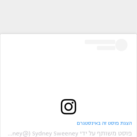
הצגת פוסט זה באינסטגרם
פוסט משותף על ידי ‏‎Sydney Sweeney‎‏ (@‏‎sydney_sweeney‎‏)