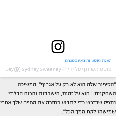
הצגת פוסט זה באינסטגרם
פוסט משותף על ידי ‏‎Sydney Sweeney♡‎‏ (@‏‎shadesofsweeney‎‏)
"הסיפור שלה הוא לא רק על אגרוף", המשיכה
השחקנית. "הוא על זהות, הישרדות והכוח הבלתי
נתפס שנדרש כדי לתבוע בחזרה את החיים שלך אחרי
שמישהו לקח ממך הכל".