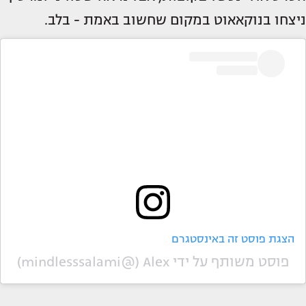
ניצחו בנוקאאוט במקום שחשוב באמת - בלב.
הצגת פוסט זה באינסטגרם
פוסט משותף על ידי ‏‎Alex‎‏ (@‏‎mindlesssalami‎‏)