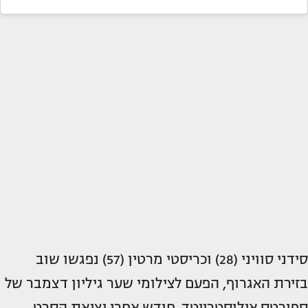
סידני סוויני (28) וכריסטי מרטין (57) נפגשו שוב
בזירת האגרוף, הפעם לצילומי שער גיליון דצמבר של
ספורטס אילוסטרייטד. חודש אחרי יציאת הסרט