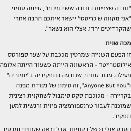
"תודה שצפיתם. תודה ששיתפתם", סיימה סוויני.
"אני מקווה ש'כריסטי' יישאר איתכם הרבה אחרי
שהקרדיטים ירדו. אצלי הוא נשאר".
מכה שנית
זו הפעם השנייה שמרטין מככבת על שער ספורטס
אילוסטרייטד - הראשונה הייתה כשעוד הייתה אלופה
פעילה. עבור סוויני, שנודעה בתפקידיה ב"יופוריה"
ו"Anyone But You", זה סימון של נקודת מפנה
בקריירה - מכוכבת סקס סימבול לשחקנית רצינית
שמוכנה לעבור טרנספורמציה פיזית ורגשית למען
תפקיד.
הסרט אולי נכשל בקופות, אבל נראה שסוויני ומרטין