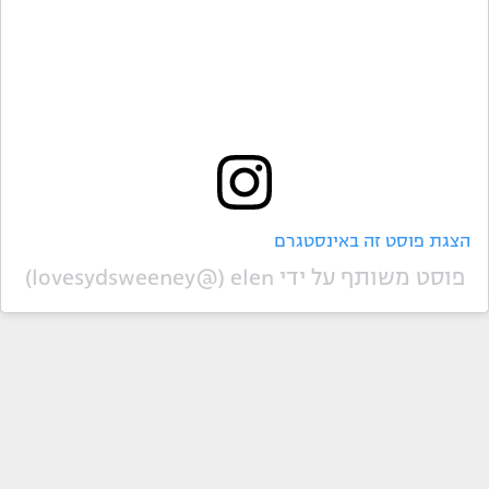
הצגת פוסט זה באינסטגרם
פוסט משותף על ידי ‏‎elen‎‏ (@‏‎lovesydsweeney‎‏)