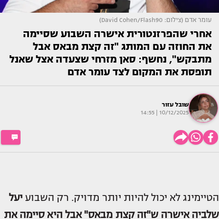
עומר אדם (צילום: David Cohen/Flash90)
אחרי שהפרזנטורית אישרה השבוע שסיימה
את החוזה עם המותג "זה קצת מבאס אבל
מתבקש", נחשף: סאן מזרחי שצעדה אצל שאנל
תופסת את המקום לצד עומר אדם
שובל עזור
10/12/2025 | 14:55
הטיימינג לא יכול להיות יותר מדויק. רק השבוע
י
על
שלביה
אישרה ש"זה קצת מבאס" אבל היא סיימה את