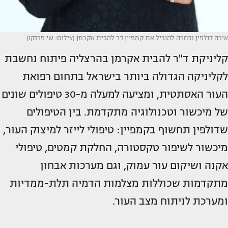
אירה דולפין נבחרה להוביל את קמפיין דר להבית אקרמן (צילום: שי פרנקו)
קליניקת ד"ר להבית אקרמן בהרצליה פיתוח נחשבת
לקליניקה הגדולה ביותר בישראל בתחום רפואת
העור האסתטית, ומציעה למעלה מ-30 טיפולים שונים
של מיכשור וטכנולוגיה מתקדמת. בין הטיפולים
שדולפין תחשוף בקמפיין: טיפולי לייזר למיצוק העור,
מיכשור לשיפור טקסטורה, החלקת קמטים, טיפולי
אקנה ושיקום עור עמוק, וגם מערכות אבחון
מתקדמות שכוללות מצלמות הדמיה תלת-ממדיות
ומערכת לניתוח מצב העור.