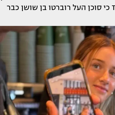
ביופייה. כעת נודע לראשונה ל-TMI כי סוכן העל רוברטו בן שושן כבר