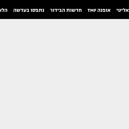
אליטי
אופנה TMF
חדשות הבידור
נתפסו בעדשה
הלאו