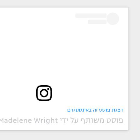
הצגת פוסט זה באינסטגרם
פוסט משותף על ידי ‏‎Madelene Wright‎‏ (@‏‎madelene_wright‎‏)