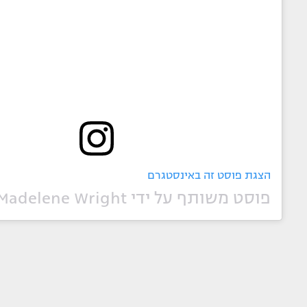
הצגת פוסט זה באינסטגרם
פוסט משותף על ידי ‏‎Madelene Wright‎‏ (@‏‎madelene_wright‎‏)