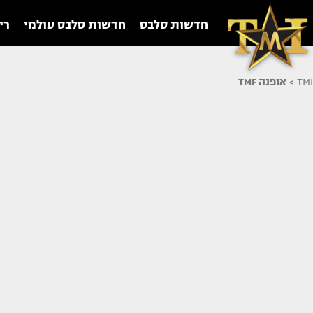
חדשות סלבס
חדשות סלבס עולמי
רי
TMI
>
אופנה TMF