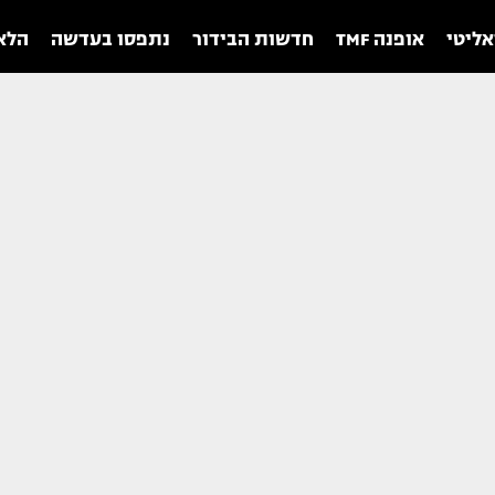
אליטי
אופנה TMF
חדשות הבידור
נתפסו בעדשה
הלאו