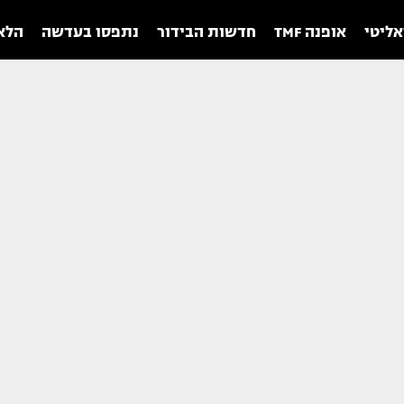
אליטי
אופנה TMF
חדשות הבידור
נתפסו בעדשה
הלאו