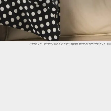
ALDO- קולקציית הכלות והחתנים קיץ 2026 (צילום: יחצ אלדו)