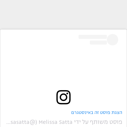
הצגת פוסט זה באינסטגרם
פוסט משותף על ידי ‏‎Melissa Satta‎‏ (@‏‎melissasatta‎‏)