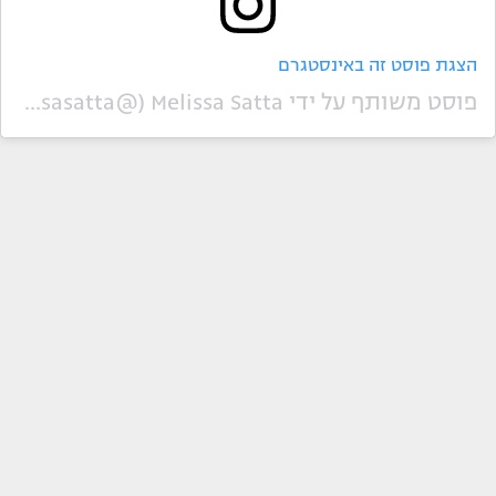
הצגת פוסט זה באינסטגרם
פוסט משותף על ידי ‏‎Melissa Satta‎‏ (@‏‎melissasatta‎‏)