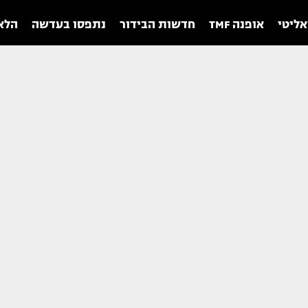
אליטי
אופנה TMF
חדשות הבידור
נתפסו בעדשה
הלאו