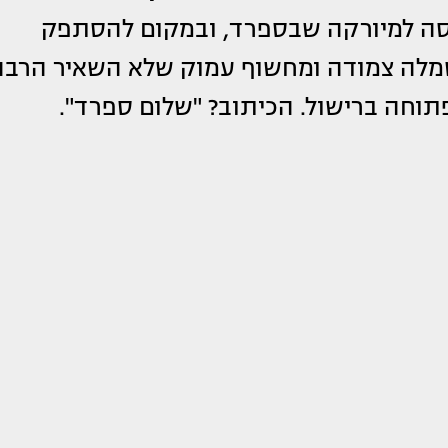
 כוכבת הרשת האנגלית בת ה-26 טסה למיורקה שבספרד, ובמקום להסתפק
מלה צמודה ומחשוף עמוק שלא השאיר הרבה
תוחה ברישול. הכיתוב? "שלום ספרד".