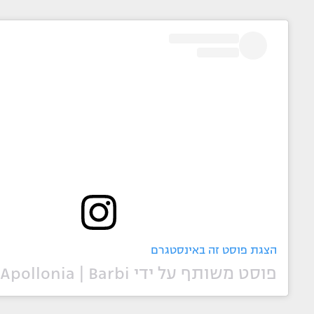
הצגת פוסט זה באינסטגרם
פוסט משותף על ידי ‏‎Apollonia | Barbi‎‏ (@‏‎apolloniallewellyn‎‏)