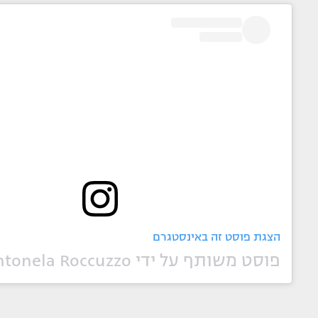
הצגת פוסט זה באינסטגרם
פוסט משותף על ידי ‏‎Antonela Roccuzzo‎‏ (@‏‎antonelaroccuzzo‎‏)