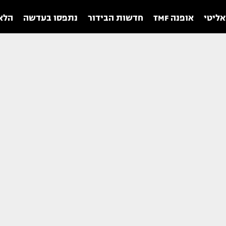
אליטי
אופנה TMF
חדשות הבידור
נתפסו בעדשה
הלאו