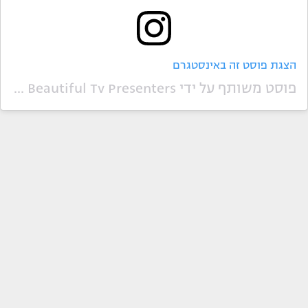
הצגת פוסט זה באינסטגרם
פוסט משותף על ידי ‏‎Most Beautiful Tv Presenters‎‏ (@‏‎tvpresenters‎‏)