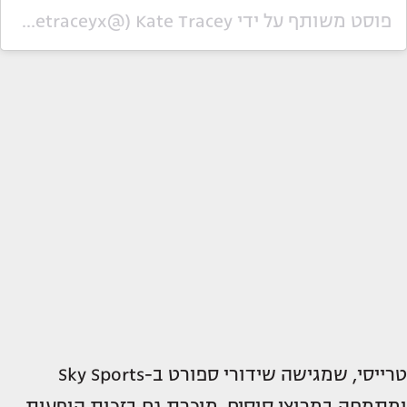
פוסט משותף על ידי ‏‎Kate Tracey‎‏ (@‏‎katetraceyx‎‏)
טרייסי, שמגישה שידורי ספורט ב-Sky Sports
ומתמחה במרוצי סוסים, מוכרת גם בזכות הופעות