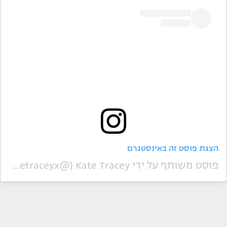
הצגת פוסט זה באינסטגרם
פוסט משותף על ידי ‏‎Kate Tracey‎‏ (@‏‎katetraceyx‎‏)