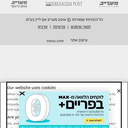
כל הזכויות שמורות © 2014 מעריב און ליין בע"מ.
תנאי שימוש
פרטיות
ארכיון
|
|
עיצוב אתר
Our website uses cookies
When we provide Maariv, TMI and Sport1 content online, we use cookies to
provide social media features and to analyze our traffic. These tools are
important and necessary for our website functionality. Others are optional
and support Maariv, TMI and Sport1 activity and your online experience.
Are you happy to accept cookies?
We, and our partners, use information about your use of our site and your