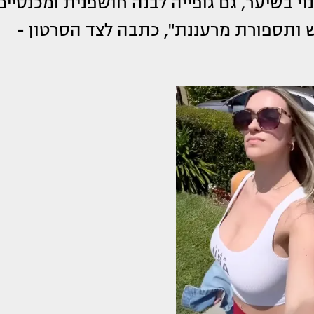
י בשיער, גם גופייה לבנה חושפנית ומכנסיים
 ותספורת מרעננת", כתבה לצד הסרטון -