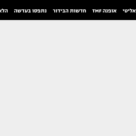
אליטי
אופנה TMF
חדשות הבידור
נתפסו בעדשה
הלאו