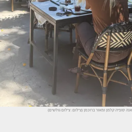
אנה סופיה קלמן ומאור ברוכמן (צילום: צילום גולשים)