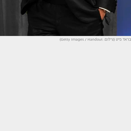
בראד פיט (צילום: Getty Images / Handout)