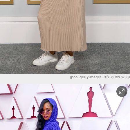
קלואי ג'או (צילום: pool gettyimages)