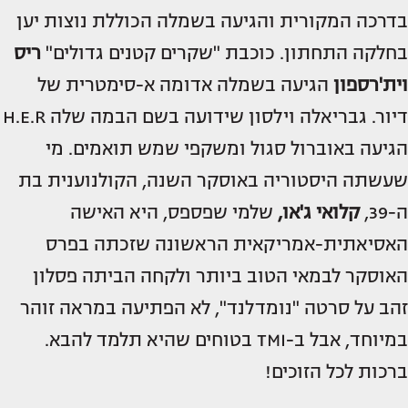
בדרכה המקורית והגיעה בשמלה הכוללת נוצות יען
בחלקה התחתון. כוכבת "שקרים קטנים גדולים"
ריס
וית'רספון
הגיעה בשמלה אדומה א-סימטרית של
דיור. גבריאלה וילסון שידועה בשם הבמה שלה H.E.R
הגיעה באוברול סגול ומשקפי שמש תואמים. מי
שעשתה היסטוריה באוסקר השנה, הקולנוענית בת
ה-39,
קלואי ג'או,
שלמי שפספס, היא האישה
האסיאתית-אמריקאית הראשונה שזכתה בפרס
האוסקר לבמאי הטוב ביותר ולקחה הביתה פסלון
זהב על סרטה "נומדלנד", לא הפתיעה במראה זוהר
במיוחד, אבל ב-TMI בטוחים שהיא תלמד להבא.
ברכות לכל הזוכים!