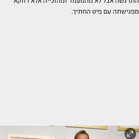
התרגשה אבל לא מהמעמד ומהזכייה אלא דווקא
מפגישתה עם פיט החתיך.