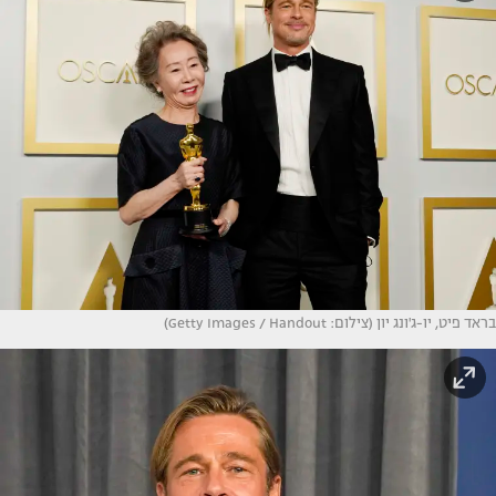
בראד פיט, יו-ג'ונג יון (צילום: Getty Images / Handout)