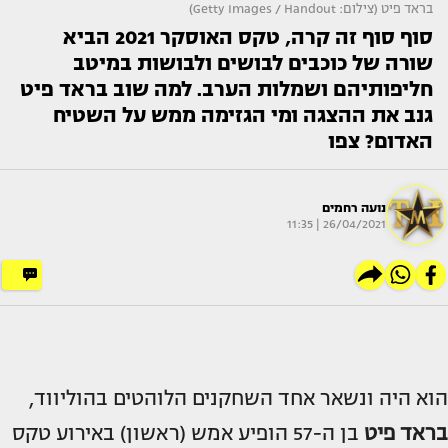
בראד פיט (צילום: Getty Images / Handout)
סוף סוף זה קרה, טקס האוסקר 2021 הביא
שורה של כוכבים לבושים ולבושות במיטב
חליפותיהם ושמלות הערב. למה שוב בראד פיט
גנב את ההצגה ומי הגזימה ממש על השטיח
האדום? צפו
נועה רחמים
26/04/2021 | 11:35
הוא היה ונשאר אחד השחקנים הלוהטים בהוליווד,
בראד פיט
בן ה-57 הופיע אמש (ראשון) באירוע טקס