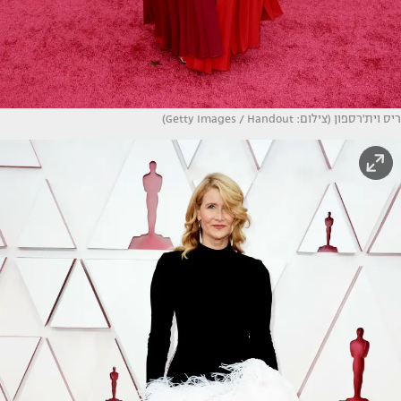
ריס וית'רספון (צילום: Getty Images / Handout)