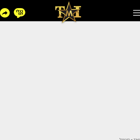
TMI
>
סטייל