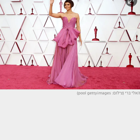
האלי ברי (צילום: pool gettyimages)