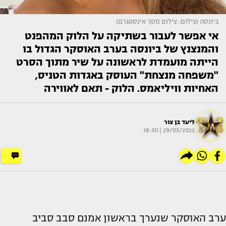
ביונסה (צילום: צילום מסך אינסטגרם)
אי אפשר לעבור בשתיקה על הלוק המהפנט
והמנצנץ של ביונסה בערב האוסקר הגדול בו
הייתה מועמדת לראשונה על שיר מתוך הסרט
"משפחה מנצחת" העוסק באגדות הטניס,
האחיות וויליאמס. הלוק - תאם לאווירה
ליעד בן צור
29/03/2022 | 18:30
ערב האוסקר שנערך בראשון אמנם סבב סביב