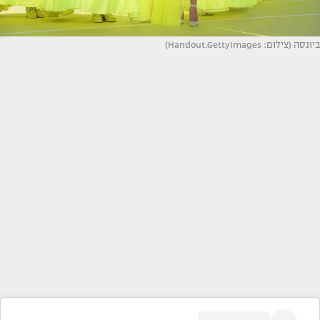
ביונסה (צילום: Handout.GettyImages)