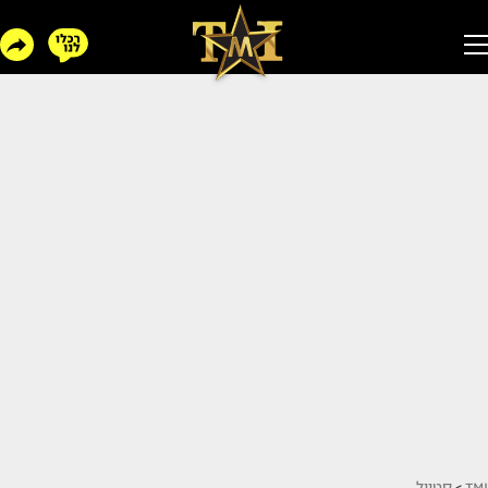
TMI
>
סטייל