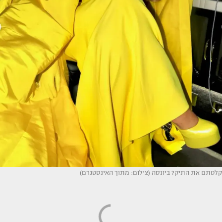
קלטתם את התיק? ביונסה (צילום: מתוך האינסטגרם)