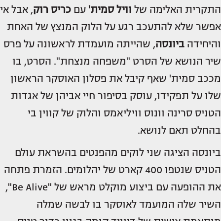
התקרית האלימה של
וויל סמית'
עם
כריס רוק
, אבל אי
אפשר שלא להתעכב רגע על הלוק המנצץ של האחת
והיחידה
ביונסה
, שהייתה מועמדת לראשונה על פרס
שיר הנושא של הסרט "משפחה מנצחת". הסרט, בו
מככב סמית' שאף קיבל את פסלון האוסקר הראשון
שלו על תפקידו, עוסק בסיפור חיי אביהן של אגדות
הטניס סרינה וונוס וויליאמס והלוק של קווין בי
בהחלט תאם לנושא.
ביונסה הציגה שני לוקים מהפנטים בהשראת עולם
הטניס שנטפו 400 קארט של יהלומים. הזמרת פתחה
את ההופעה עם ביצוע מוקלט מראש של "Be Alive",
השיר שלה המועמד לאוסקר בו לבשה שמלה