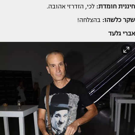
חיננית חומדת:
לכי, הזדרזי אהובה.
שקר כלשהו:
בהצלחה!
אברי גלעד