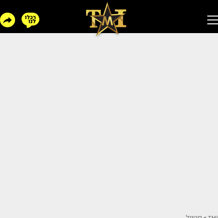
TMI
>
סטייל