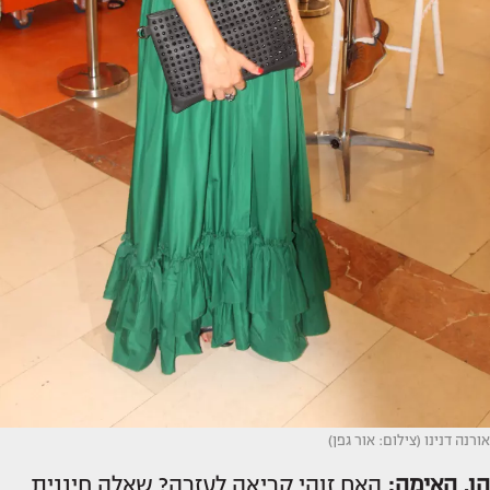
אורנה דנינו (צילום: אור גפן)
הו, האימה:
האם זוהי קריאה לעזרה? שאלה חיננית