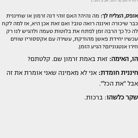
דנה זרמון (צילום: אביב חופי)
אופס, הצליח לך:
מה נהיה? האם זוהי דנה זרמון או שחיננית
כבר שיכורה ואיננה רואה טוב? ואם זאת אכן היא, אז למה לקח
לה כל כך הרבה זמן לפתח את בלוטות טעמה ולהגיש לנו רק
עכשיו יחידת פאשן מהודקת, עשירה עם אקססוריז שווים
וזירו אנטגוניזם? הגיע הזמן.
הו, האימה:
זאת באמת זרמון שם. קלטתם?
חיננית חומדת:
אני לא מאמינה שאני אומרת את זה
אבל "את הכל".
שקר כלשהו
: ברכות.