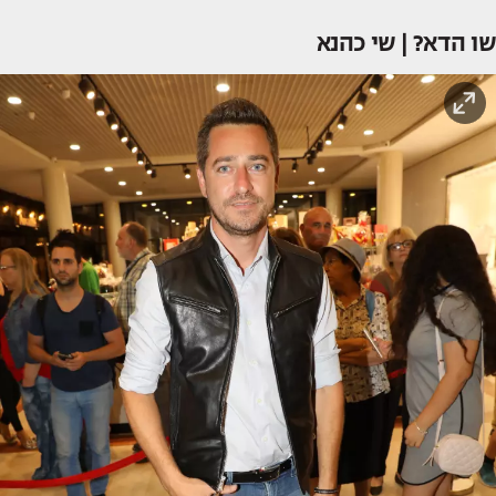
שו הדא? | שי כהנא