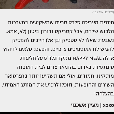
(צילום: אור גפן)
חיננית מעריכה סלבס טריים שמשקיעים במערכות
הלבוש שלהם, אבל קטריקס ודורון ביטון (לא, אמא.
נשבעת שאלו לא סטטיק ובן אל) חייבים להפסיק
להגיש לנו אאוטפיטים צ'יפיים. והפעם: טלאים לגיהוץ
א־לה HAPPY MEAL ממקדונלד'ס על חליפות
סינתטיות באדום בהומאז' צורם לבית האופנה
מוסקינו. חמודים, אולי אם תשקיעו יותר ברפרטואר
השירים וההופעות, תוכלו לרכוש את המותג האמיתי.
בהצלחה!
xoxo | מעיין אשכנזי