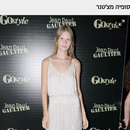
סופיה מצ'טנר