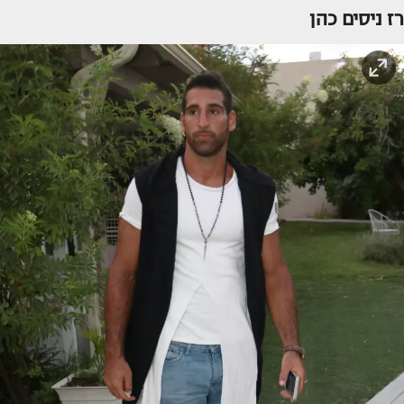
רז ניסים כהן