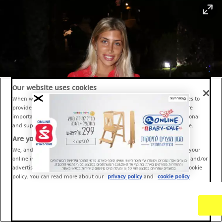
Our website uses cookies
When we provide Maariv, TMI and Sport1 content online, we use cookies to
provide social media features and to analyze our traffic. These tools are
important and necessary for our website functionality. Others are optional
and support Maariv, TMI and Sport1 activity and your online experience.
Are you happy to accept cookies?
We, and our partners, use information about your use of our site and your
online interactions to improve our services and to personalize content and/or
advertising for you. You can read more about our privacy policy and cookie
policy. You can read more about our
privacy policy
and
cookie policy