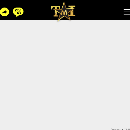
TMI
>
סטייל