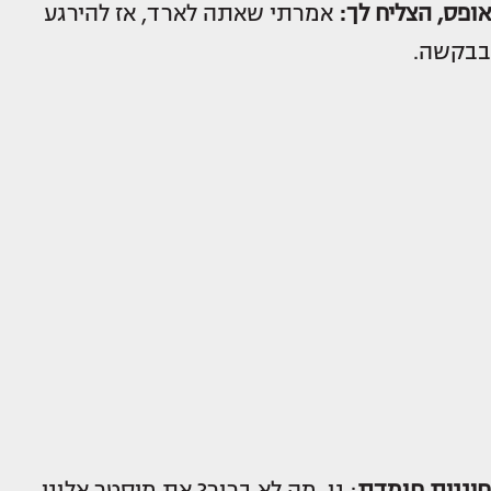
אופס, הצליח לך:
אמרתי שאתה לארד, אז להירגע
בבקשה.
חיננית חומדת
: נו, מה לא ברור? את מיסטר אלוני.