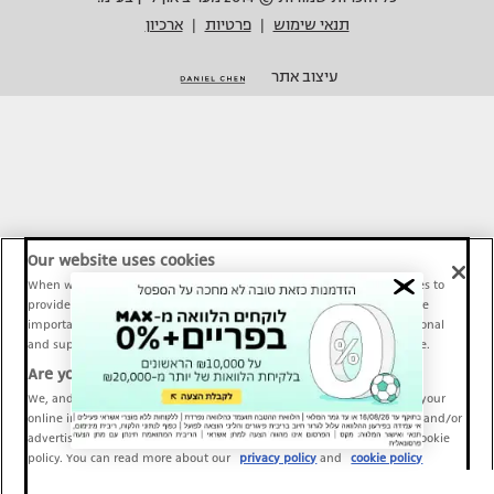
תנאי שימוש
פרטיות
ארכיון
|
|
עיצוב אתר
Our website uses cookies
When we provide Maariv, TMI and Sport1 content online, we use cookies to
provide social media features and to analyze our traffic. These tools are
important and necessary for our website functionality. Others are optional
and support Maariv, TMI and Sport1 activity and your online experience.
Are you happy to accept cookies?
We, and our partners, use information about your use of our site and your
online interactions to improve our services and to personalize content and/or
advertising for you. You can read more about our privacy policy and cookie
policy. You can read more about our
privacy policy
and
cookie policy