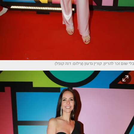
בלי שום זכר להריון. קורין גדעון (צילום: דנה קופל)