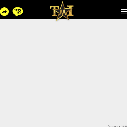
TMI
>
סטייל