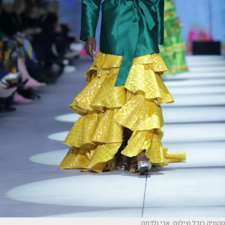
טהוניה רובל (צילום: אבי ולדמן)