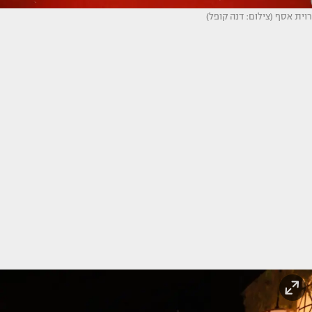
רוית אסף (צילום: דנה קופל)