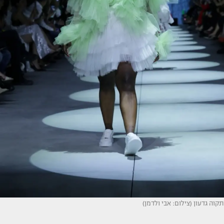
תקוה גדעון (צילום: אבי ולדמן)