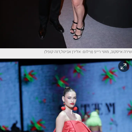
שירה איסקוב, מוטי רייפ (צילום: אלירן אביטל,דנה קופל)