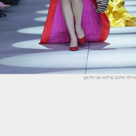
טיילור מלכוב (צילום: אבי ולדמן)