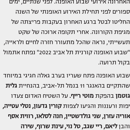
האחרונה אירועי שבוע האופנה. לפני שנתיים, ימים
ספורים לפני תחילת האירוע האופנתי של השנה
החליטו לבטל ברגע האחרון בעקבות פריצתה של
מגיפת הקורונה. אחרי תקופה ארוכה של שקט
תעשייתי, נראה שהכל מתעורר חזרה לחיים ולראייה,
"שבוע האופנה קורנית תל אביב 2022" נפתח אתמול
בקול תרועה.
שבוע האופנה פתח שעריו בערב גאלה חגיגי במיוחד
שהתקיים בהאנגר 11 בנמל תל-אביב, בהנחיית
גלית
גוטמן
בהפקת
מוטי רייף.
על השטיח האדום צעדו
יפות ורעננות והגיעו לצפות
קורין גדעון, נטלי עטייה,
אוריה עזרן, שני גולדשטיין, חנה לסלאו, רווית אסף
והבן
ליאם, ריי שגב, טל נוי, עינת שרוף, שירה