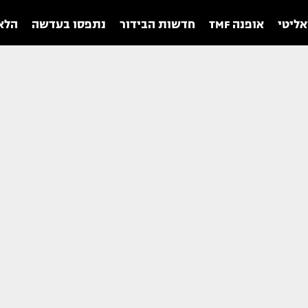
אליטי
אופנה TMF
חדשות הבידור
נתפסו בעדשה
הלאו