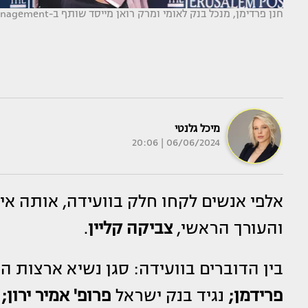
חנן פרדימן, מנכל בנק לאומי ומרק רואן מייסד שותף ב-Apollo Global Management. (צילום: מרק ישראל סלם, גיא סידי)
מיכל גלנטי
06/06/2024 | 20:06
אלפי אנשים לקחו חלק בוועידה, אותה איר
והעורך הראשי,
צביקה קליין
.
בין הדוברים בוועידה: סגן נשיא ארצות 
פרידמן;
נגיד בנק ישראל
פרופ' אמיר ירון;
נ