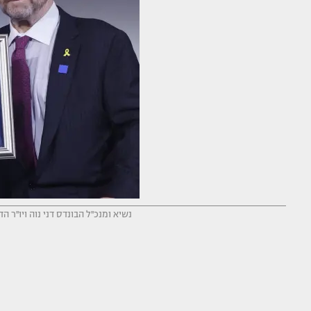
נשיא ומנכ''ל הבונדס דני נוה ויו''ר 