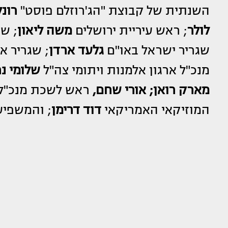
השנתית של קבוצת "הג'רוזלם פוסט"
רונל
לולר
; ראש עיריית ירושלים
משה ליאון
; ש
שגריר ישראל באו"ם
גלעד ארדן
; שגריר 
מנכ"ל ארגון אלמנות ויתומי צה"ל
שלומי נח
מארק רואן;
אורי שחם,
ראש לשכת מנכ"ל ו
המוזיקאי האמריקאי
דוד דרימן
; והמשפיע