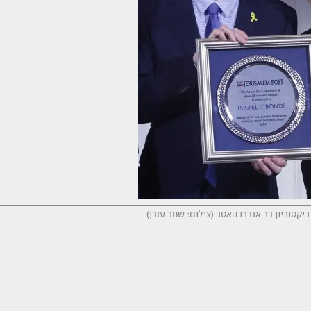
הדריקטוריון דר אנדרו האטר (צילום: שחר עזרן)