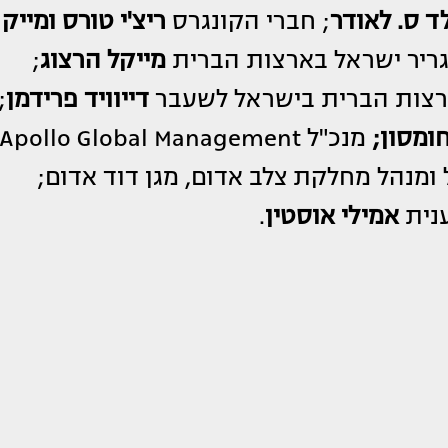
ד ס. לאודר
; חברי הקונגרס
ריצ'י טורס ומייק
גריר ישראל בארצות הברית
מייקל הרצוג
;
ארצות הברית בישראל לשעבר
דייוויד פרידמן
;
ומסון;
מנכ"ל Apollo Global Management
מנהל מחלקת צלב אדום, מגן דוד אדום;
נית
אמילי אוסטין
.