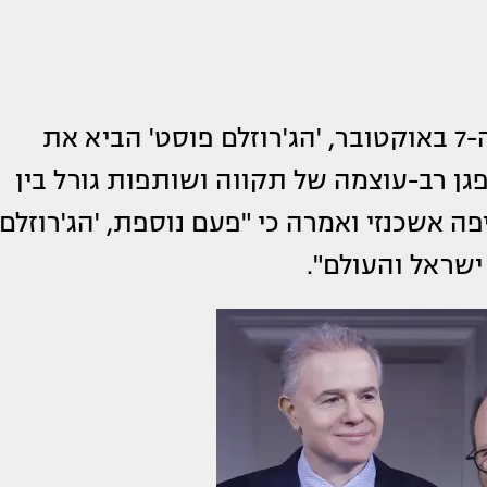
"בעת הזו", אמרה אשכנזי, "לאחר אירועי ה-7 באוקטובר, 'הג'רוזלם פוסט' הביא את
פגן רב-עוצמה של תקווה ושותפות גורל בין
פה אשכנזי ואמרה כי "פעם נוספת, 'הג'רוזלם
ישראל והעולם".