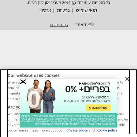
כל הזכויות שמורות © 2014 מעריב און ליין בע"מ.
תנאי שימוש
פרטיות
ארכיון
|
|
עיצוב אתר
Our website uses cookies
When we provide Maariv, TMI and Sport1 content online, we use cookies to
provide social media features and to analyze our traffic. These tools are
important and necessary for our website functionality. Others are optional
and support Maariv, TMI and Sport1 activity and your online experience.
Are you happy to accept cookies?
We, and our partners, use information about your use of our site and your
online interactions to improve our services and to personalize content and/or
advertising for you. You can read more about our privacy policy and cookie
policy. You can read more about our
privacy policy
and
cookie policy