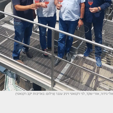
אלי גידור, אורי שקד, לני רקנאטי ויניב ענבר (צילום: באדיבות יקב רקנאטי)