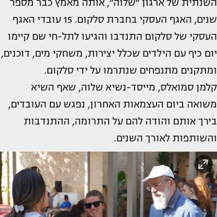
השנתית של ארגון ״שלוה״, אותה מאמץ כבר מספר
שנים, האגף העסקי בחברת סלקום. 15 עובדי האגף
העסקי של סלקום התנדבו והגיעו לתל-חי שם קיימו
יום כיף עם הילדים שכלל יצירות, משחקי מים, דוכנים,
ומתקנים מתנפחים שנתרמו על ידי סלקום.
קלמן סמואלס, מייסד-נשיא שלוה, שאף השיא
משואה ביום העצמאות האחרון, נפגש עם העובדים,
בירך אותם והודה להם על התרומה, ההתנדבות
והשותפות לאורך השנים.