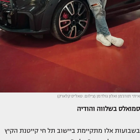
איתי תורג'מן ואלון גולדמן (צילום: טאליס קלארק)
סמואלס בשלווה והודיה
בשבועות אלו מתקיימת ביישוב תל חי קייטנת הקיץ