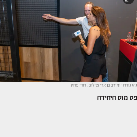
גיא גורדון ומירב בן ארי (צילום: דודי פרץ)
פט מוס היחידה