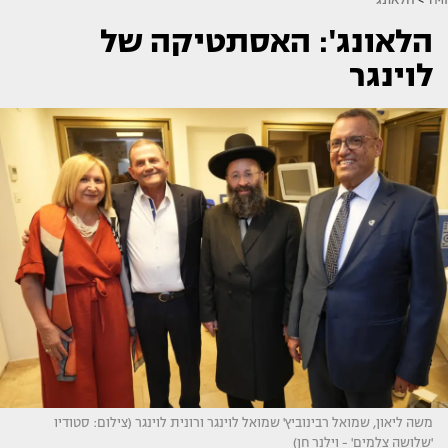
הלאונג': האסתטיקה של
לוינגר
משה ליאון, שמואל רבינוביץ' שמואל לוינגר ורונית לוינגר (צילום: סטודיו
'שלושה צלמים' - וילנר חן)