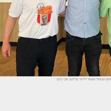
חסן עבאסי ועומר זיידנר (צילום: אבי כהן)