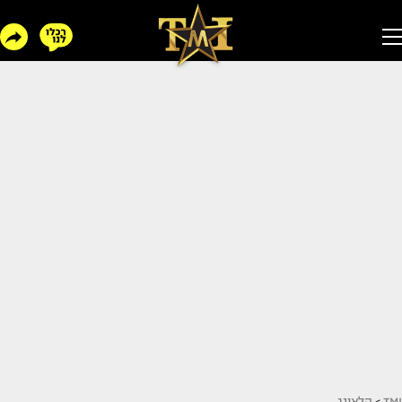
TMI
>
הלאונג