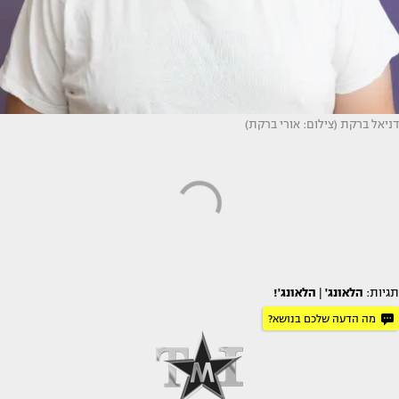
דניאל ברקת (צילום: אורי ברקת)
תגיות:
הלאונג'
|
הלאונג'!
מה הדעה שלכם בנושא?