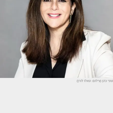
טוני כהן (צילום: טאלו לורן)