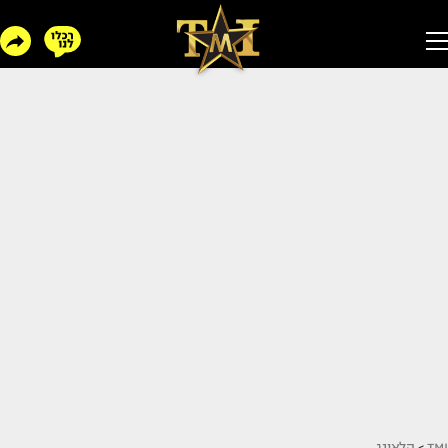
TMI
>
הלאונג