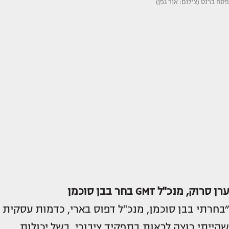
פסח ברנט (צילום: אור גפן)
ערן סרוק, מנכ"ל GMT בחר בבן סוכמן
״בחרתי בבן סוכמן, מנכ"ל דפוס בארי, כדמות עסקית
שהייתי רוצה לראות בתפקיד ציבורי, בשל יכולות