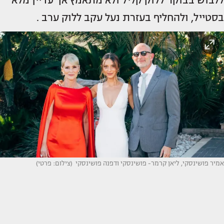
ללבוש בבוקר ללוק קליל ולא מתאמץ אך עדיין מלא
בסטייל, ולהחליף בעזרת נעל עקב ללוק ערב .
אמיר פושינסקי, ליאן קרמר- פושינסקי ודפנה פושינסקי (צילום: פרטי)