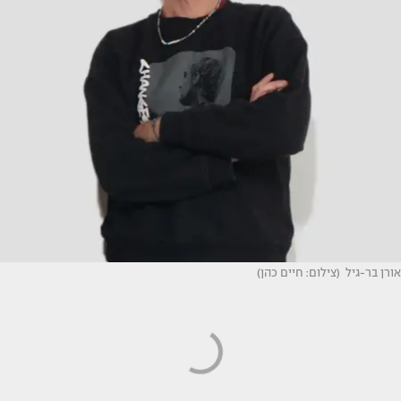
אורן בר-גיל (צילום: חיים כהן)