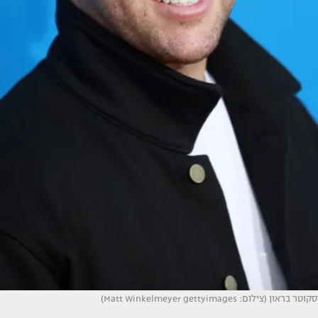
סקוטר בראון (צילום: Matt Winkelmeyer gettyimages)