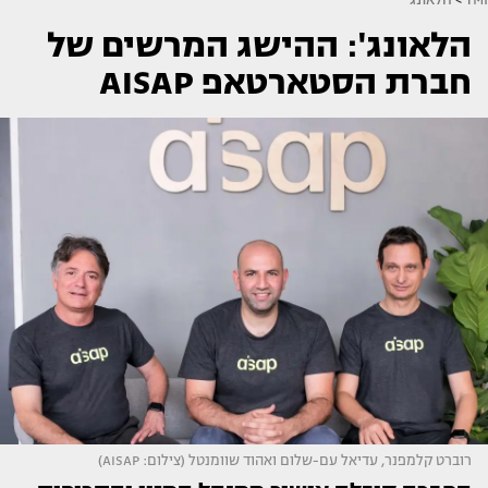
הלאונג': ההישג המרשים של
חברת הסטארטאפ AISAP
רוברט קלמפנר, עדיאל עם-שלום ואהוד שוומנטל (צילום: AISAP)