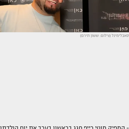
סאבלימינל (צילום: ששון תירם)
- המפיק מוטי רייפ חגג בראשון בערב את יום הולדתו