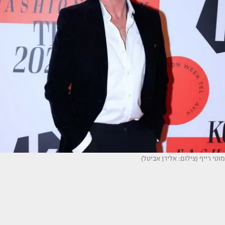
מוטי רייף (צילום: אלירן אביטל)