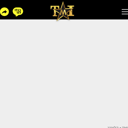
TMI
>
הלאונג